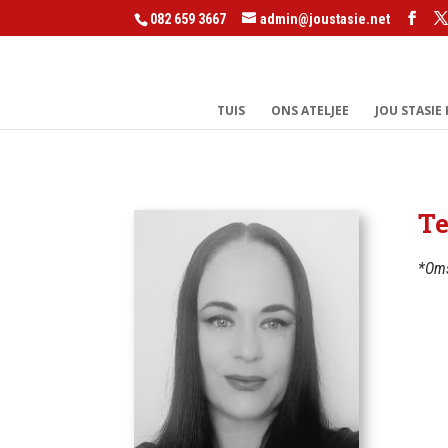
082 659 3667
admin@joustasie.net
TUIS
ONS ATELJEE
JOU STASIE
Te
*Oms