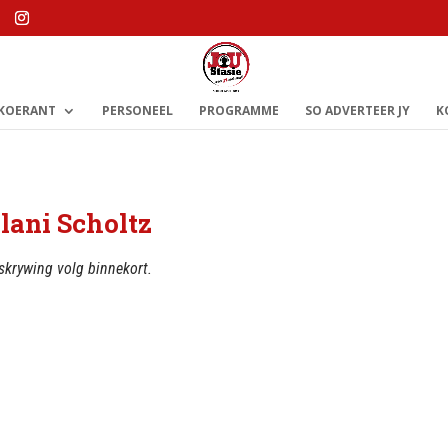
 KOERANT
PERSONEEL
PROGRAMME
SO ADVERTEER JY
K
lani Scholtz
krywing volg binnekort.