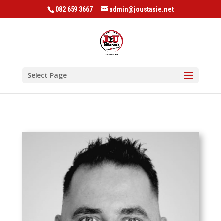
082 659 3667
admin@joustasie.net
Select Page