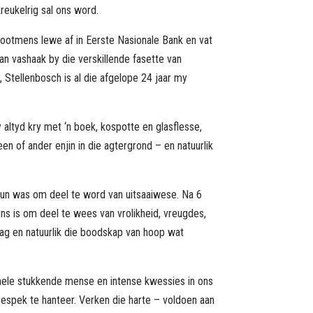
reukelrig sal ons word.
ootmens lewe af in Eerste Nasionale Bank en vat
n vashaak by die verskillende fasette van
, Stellenbosch is al die afgelope 24 jaar my
y altyd kry met ‘n boek, kospotte en glasflesse,
en of ander enjin in die agtergrond – en natuurlik
gun was om deel te word van uitsaaiwese. Na 6
ns is om deel te wees van vrolikheid, vreugdes,
lag en natuurlik die boodskap van hoop wat
onele stukkende mense en intense kwessies in ons
spek te hanteer. Verken die harte – voldoen aan