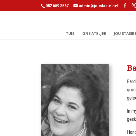
082 659 3667
admin@joustasie.net
TUIS
ONS ATELJEE
JOU STASIE
Ba
Bard
groo
gele
In m
gesk
Hond