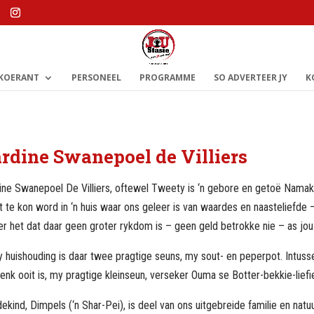
 KOERANT
PERSONEEL
PROGRAMME
SO ADVERTEER JY
K
rdine Swanepoel de Villiers
ine Swanepoel De Villiers, oftewel Tweety is ‘n gebore en getoë Namak
t te kon word in ‘n huis waar ons geleer is van waardes en naasteliefde 
er het dat daar geen groter rykdom is – geen geld betrokke nie – as jou
y huishouding is daar twee pragtige seuns, my sout- en peperpot. Intus
enk ooit is, my pragtige kleinseun, verseker Ouma se Botter-bekkie-liefi
ekind, Dimpels (‘n Shar-Pei), is deel van ons uitgebreide familie en natu