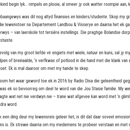
ekind begin lyk… rimpels en plooie, al smeer jy ook watter roompie aan, k
baangewys was dit nog altyd finansies en kinders/studente. Skop my gr
die lewenstoer na Departement Landbou & Visserye en daarna het ek gaa
rwys – van laerskole tot tersiêre instellings. Die pragtige Bolandse dorp
stuiste.
evolg van my groot liefde vir engiets met wiele, natuur en kuns, sal jy m
lpen of breinaalde, ‘n verfkwas of potlood in die hand met die klank van e
voet. Ek is mal daaroor om met my hande te skep.
room het waar geword toe ek in 2016 by Radio Disa die geleentheid ge
 was ek so bevoorreg om deel te word van die Jou Stasie familie. My we
lagte wat net nie verdwyn nie – trane wat afgevee kan word met ‘n glim
edra word.
k een ding deur my lewensreis geleer het, is dit dat daar soveel emosi
ns is. Ek strewe daarna om my medemens te probeer verstaan en met re