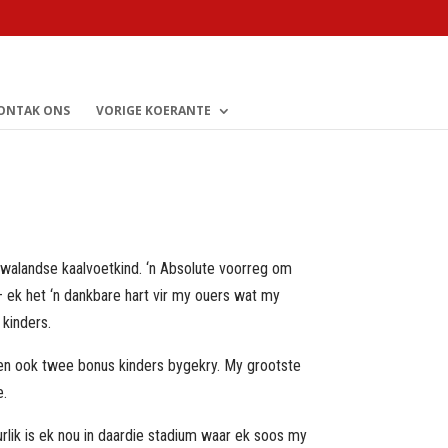
ONTAK ONS
VORIGE KOERANTE
walandse kaalvoetkind. ‘n Absolute voorreg om
– ek het ‘n dankbare hart vir my ouers wat my
 kinders.
sen ook twee bonus kinders bygekry. My grootste
e.
urlik is ek nou in daardie stadium waar ek soos my