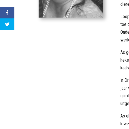
dier
Loop
toe 
Onde
werk
As g
heke
kaal
‘n D
jaar
glim
uitg
As e
lewe